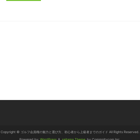
Copyright © ゴルフ会員権の魅力と選び方、初心者から上級者までのガイド All Rights Reserved.
Powered by
WordPress
&
saitama Theme
by Commnitycom,Inc.