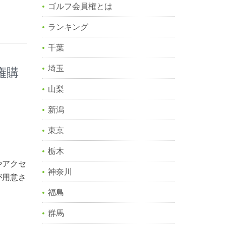
ゴルフ会員権とは
ランキング
千葉
埼玉
権購
山梨
新潟
東京
栃木
やアクセ
神奈川
が用意さ
福島
群馬