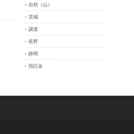
自然（山）
茨城
譲渡
長野
静岡
預託金